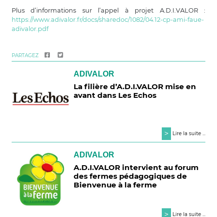
Plus d’informations sur l’appel à projet A.D.I.VALOR :
https://www.adivalor.fr/docs/sharedoc/1082/04.12-cp-ami-faue-
adivalor.pdf
PARTAGEZ
ADIVALOR
La filière d’A.D.I.VALOR mise en
avant dans Les Echos
>
Lire la suite ...
ADIVALOR
A.D.I.VALOR intervient au forum
des fermes pédagogiques de
Bienvenue à la ferme
>
Lire la suite ...