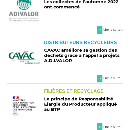
Les collectes de l’automne 2022
ont commencé
>
Lire la suite ...
DISTRIBUTEURS RECYCLEURS
CAVAC améliore sa gestion des
déchets grâce à l’appel à projets
A.D.I.VALOR
>
Lire la suite ...
FILIÈRES ET RECYCLAGE
Le principe de Responsabilité
Elargie du Producteur appliqué
au BTP
>
Lire la suite ...