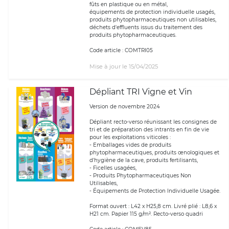
fûts en plastique ou en métal,
équipements de protection individuelle usagés,
produits phytopharmaceutiques non utilisables,
déchets d'effluents issus du traitement des
produits phytopharmaceutiques.
Code article : COMTRI05
Mise à jour le 15/04/2025
Dépliant TRI Vigne et Vin
Version de novembre 2024
Dépliant recto-verso réunissant les consignes de
tri et de préparation des intrants en fin de vie
pour les exploitations viticoles :
- Emballages vides de produits
phytopharmaceutiques, produits œnologiques et
d'hygiène de la cave, produits fertilisants,
- Ficelles usagées,
- Produits Phytopharmaceutiques Non
Utilisables,
- Équipements de Protection Individuelle Usagée.
Format ouvert : L42 x H25,8 cm. Livré plié : L8,6 x
H21 cm. Papier 115 g/m². Recto-verso quadri