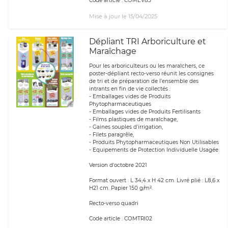
Code article : COMEV85
Mise à jour le 15/04/2025
Dépliant TRI Arboriculture et
Maraîchage
Pour les arboriculteurs ou les maraîchers, ce
poster-dépliant recto-verso réunit les consignes
de tri et de préparation de l’ensemble des
intrants en fin de vie collectés :
- Emballages vides de Produits
Phytopharmaceutiques
- Emballages vides de Produits Fertilisants
- Films plastiques de maraîchage,
- Gaines souples d'irrigation,
- Filets paragrêle,
- Produits Phytopharmaceutiques Non Utilisables
- Equipements de Protection Individuelle Usagée
Version d'octobre 2021
Format ouvert : L 34,4 x H 42 cm. Livré plié : L8,6 x
H21 cm. Papier 150 g/m².
Recto-verso quadri
Code article : COMTRI02