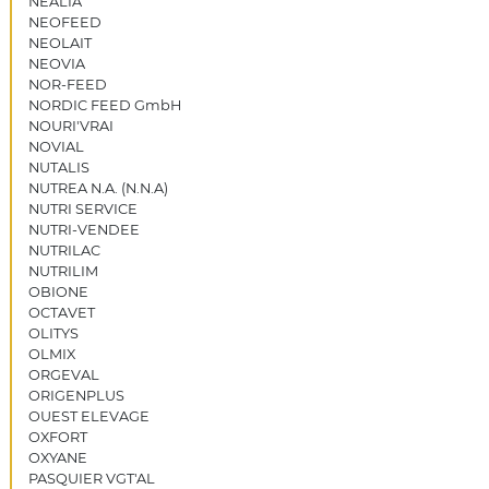
NEALIA
NEOFEED
NEOLAIT
NEOVIA
NOR-FEED
NORDIC FEED GmbH
NOURI'VRAI
NOVIAL
NUTALIS
NUTREA N.A. (N.N.A)
NUTRI SERVICE
NUTRI-VENDEE
NUTRILAC
NUTRILIM
OBIONE
OCTAVET
OLITYS
OLMIX
ORGEVAL
ORIGENPLUS
OUEST ELEVAGE
OXFORT
OXYANE
PASQUIER VGT'AL