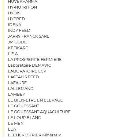
HUVEPHARMA
HY-NUTRITION
HYDIS
HYPRED
IDENA
INDY FEED
JARRY FRANCK SARL
JM GODET
KEFIKARE
L.E.A
LA PROSPERITE FERMIERE
Laboratoire DEMAVIC
LABORATOIRE LCV
LACTALIS FEED
LAFAURE
LALLEMAND
LAMBEY
LE BIEN-ETRE EN ELEVAGE
LE GOUESSANT
LE GOUESSANT AQUACULTURE
LE LOUP BLANC
LE MEN
LEA
LECHEVESTRIER Minéraux