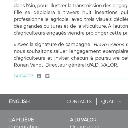
dans l'Ain, pour illustrer la transmission des enga
Elle se déploiera à travers huit insertions pub
professionnelle agricole, avec trois visuels dédiés
des grandes cultures et de la viticulture. À l'auto
d'agriculteurs engagés viendra prolonger cette pri
« Avec la signature de campagne "
Bravo ! Allons p
nous souhaitons saluer l'engagement exemplair
d'agriculteurs et inviter chacun à poursuivre cet 
Ronan Vanot, Directeur général d'A.D.I.VALOR.
PARTAGEZ
ENGLISH
CONTACTS
QUALITE
LA FILIÈRE
A.D.I.VALOR
Présentation
Organisation