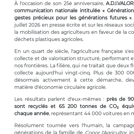
À l'occasion de son 25è anniversaire,
A.D.I.VALO
communication nationale intitulée « Génération 
gestes précieux pour les générations futures »
juillet 2026 en presse écrite et sur les réseaux s
la mobilisation des agriculteurs en faveur de la c
déchets plastiques agricoles.
En un quart de siècle, l'agriculture française s'e
collecte et de valorisation structuré, performant
nos frontières. La filière, qui ne traitait que deux
collecte aujourd'hui vingt-cinq. Plus de 300 00
désormais activement à cette démarche, de
matière d'économie circulaire agricole.
Les résultats parlent d'eux-mêmes :
près de 90
sont recyclés et 65 200 tonnes de CO₂ équi
chaque année
, représentant 44 000 voitures en m
Résolument tournée vers l'humain, la campagn
générations de la famille de
Conor l'Agricultor
, i