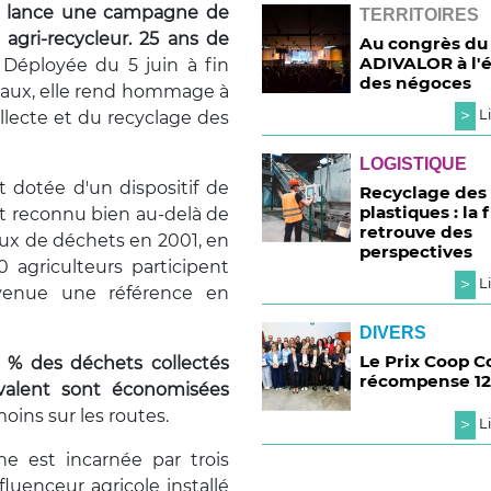
R lance une campagne de
TERRITOIRES
agri-recycleur. 25 ans de
Au congrès du
ADIVALOR à l'
. Déployée du 5 juin à fin
des négoces
ociaux, elle rend hommage à
>
Li
ollecte et du recyclage des
LOGISTIQUE
st dotée d'un dispositif de
Recyclage des
plastiques : la f
 et reconnu bien au-delà de
retrouve des
 flux de déchets en 2001, en
perspectives
0 agriculteurs participent
>
Li
venue une référence en
DIVERS
Le Prix Coop 
 % des déchets collectés
récompense 12
valent sont économisées
oins sur les routes.
>
Li
e est incarnée par trois
nfluenceur agricole installé