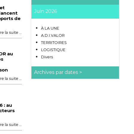
et
Juin 2026
lancent
pports de
À LA UNE
re la suite ...
A.D.I.VALOR
TERRITOIRES
LOGISTIQUE
LOR au
Divers
es
ison
re la suite ...
6 : au
acteurs
re la suite ...