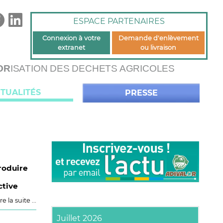
ESPACE PARTENAIRES
Connexion à votre
Demande d'enlèvement
extranet
ou livraison
OR
ISATION DES DECHETS AGRICOLES
TUALITÉS
PRESSE
produire
ctive
re la suite ...
Juillet 2026