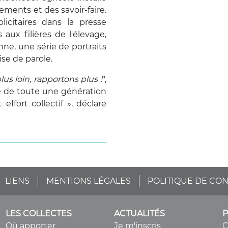
gements et des savoir-faire.
licitaires dans la presse
 aux filières de l'élevage,
mne, une série de portraits
se de parole.
lus loin, rapportons plus !
",
e de toute une génération
effort collectif », déclare
LIENS
MENTIONS LÉGALES
POLITIQUE DE CON
LES COLLECTES
ACTUALITÉS
Où apporter
Je m'inscris