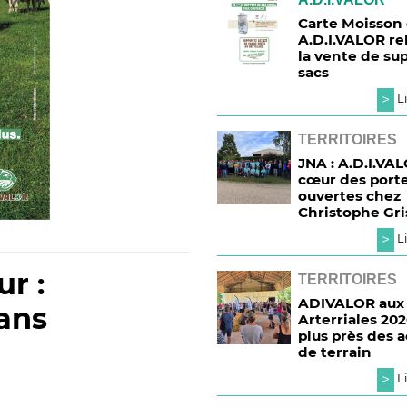
Carte Moisson 
A.D.I.VALOR re
la vente de su
sacs
>
Li
TERRITOIRES
JNA : A.D.I.VA
cœur des port
ouvertes chez
Christophe Gr
>
Li
r :
TERRITOIRES
ADIVALOR aux
ans
Arterriales 202
plus près des 
de terrain
>
Li