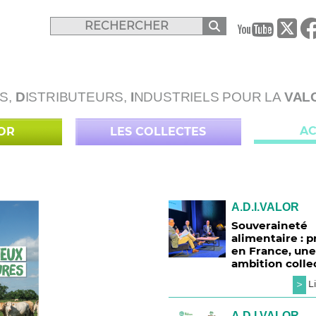
B
S,
D
ISTRIBUTEURS,
I
NDUSTRIELS POUR LA
VAL
AC
LOR
LES COLLECTES
A.D.I.VALOR
Souveraineté
alimentaire : 
en France, une
ambition colle
>
Li
A.D.I.VALOR