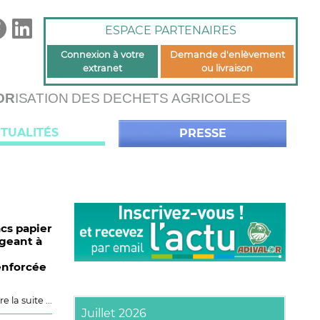
ESPACE PARTENAIRES
Connexion à votre
Demande d'enlèvement
extranet
ou livraison
OR
ISATION DES DECHETS AGRICOLES
TUALITÉS
PRESSE
acs papier
ageant à
enforcée
re la suite ...
Juillet 2026