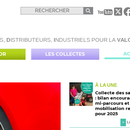
B
S,
D
ISTRIBUTEURS,
I
NDUSTRIELS POUR LA
VAL
AC
LOR
LES COLLECTES
À LA UNE
Collecte des s
: bilan encour
mi-parcours et
mobilisation r
pour 2025
>
Li