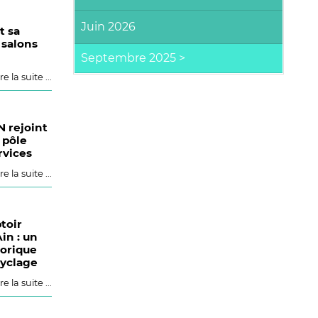
Juin 2026
t sa
 salons
re la suite ...
 rejoint
 pôle
rvices
re la suite ...
toir
Ain : un
torique
cyclage
re la suite ...