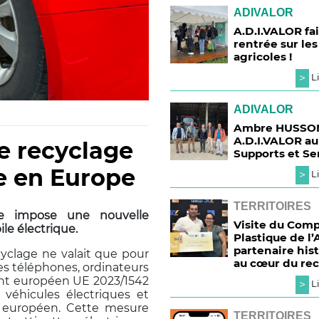
ADIVALOR
A.D.I.VALOR fai
rentrée sur les
agricoles !
>
Li
ADIVALOR
Ambre HUSSON
A.D.I.VALOR au
le recyclage
Supports et Se
re en Europe
>
Li
TERRITOIRES
ne impose une nouvelle
Visite du Comp
le électrique.
Plastique de l’
partenaire his
ecyclage ne valait que pour
au cœur du re
 des téléphones, ordinateurs
ment européen UE 2023/1542
>
Li
 véhicules électriques et
 européen. Cette mesure
TERRITOIRES