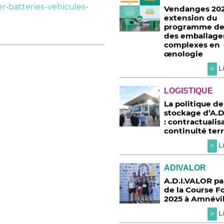
er-batteries-vehicules-
Vendanges 202
extension du
programme de 
des emballage
complexes en
œnologie
>
Li
LOGISTIQUE
La politique de
stockage d’A.D
: contractualis
continuité terr
>
Li
ADIVALOR
A.D.I.VALOR pa
de la Course Fo
2025 à Amnévil
>
Li