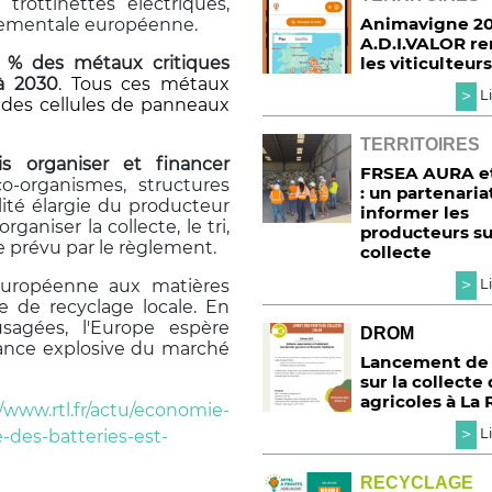
trottinettes électriques,
Animavigne 20
nementale européenne.
A.D.I.VALOR r
 % des métaux critiques
les viticulteurs
 à 2030
. Tous ces métaux
>
Li
, des cellules de panneaux
TERRITOIRES
s organiser et financer
FRSEA AURA et
co‑organismes, structures
: un partenaria
lité élargie du producteur
informer les
ganiser la collecte, le tri,
producteurs su
e prévu par le règlement.
collecte
>
européenne aux matières
Li
e de recyclage locale. En
sagées, l'Europe espère
DROM
sance explosive du marché
Lancement de 
sur la collecte
agricoles à La
//www.rtl.fr/actu/economie-
>
Li
-des-batteries-est-
RECYCLAGE