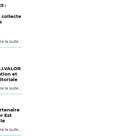
5 :
collecte
s
re la suite ...
.I.VALOR
ation et
itoriale
re la suite ...
rtenaire
r Est
le
re la suite ...