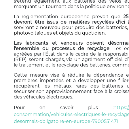
s'étend également aux batteries des vélos et 
marquant un tournant dans la politique environ
La réglementation européenne prévoit que
25
devront être issus de matières recyclées d'ici
serviront à nouveau pour produire des batteries
photovoltaïques et objets du quotidien.
Les fabricants et vendeurs doivent désormai
l'ensemble du processus de recyclage
. Les é
agréées par l’État dans le cadre de la responsabi
(REP), seront chargés, via un agrément officiel, d’or
le traitement et le recyclage des batteries, comm
Cette mesure vise à réduire la dépendance 
premières importées et à développer une filièr
récupérant les métaux rares des batteries u
sécuriser son approvisionnement face à la crois
des véhicules électriques.
Pour en savoir plus :
https:
consommation/vehicules-electriques-le-recyclage
desormais-obligatoire-en-europe-7900531471