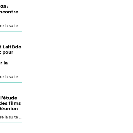
25 :
encontre
re la suite ...
 LaitBdo
t pour
r la
re la suite ...
l’étude
 des films
 Réunion
re la suite ...