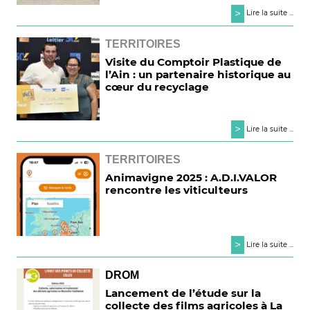
>
Lire la suite ...
TERRITOIRES
Visite du Comptoir Plastique de
l’Ain : un partenaire historique au
cœur du recyclage
>
Lire la suite ...
TERRITOIRES
Animavigne 2025 : A.D.I.VALOR
rencontre les viticulteurs
>
Lire la suite ...
DROM
Lancement de l’étude sur la
collecte des films agricoles à La