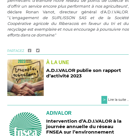
permettent d'étendre notre réseau de points de collecte et
d'offrir un service encore plus performant à nos agriculteurs
",
déclare Ronan Vanot, directeur général d'A.D.I.VALOR.
"
L'engagement de SUPLISSON SAS et de la Société
Coopérative agricole du Riberacois en faveur du tri et du
recyclage est exemplaire et nous encourage à poursuivre nos
efforts dans ce domaine
."
PARTAGEZ
À LA UNE
A.D.I.VALOR publie son rapport
d’activité 2023
>
Lire la suite ...
ADIVALOR
Intervention d’A.D.I.VALOR à la
journée annuelle du réseau
FNSEA sur l’environnement