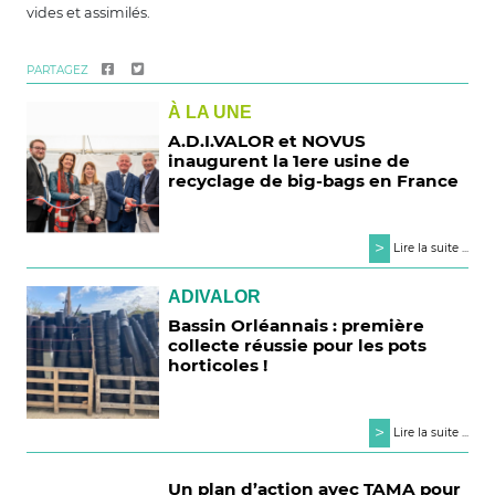
vides et assimilés.
PARTAGEZ
À LA UNE
A.D.I.VALOR et NOVUS
inaugurent la 1ere usine de
recyclage de big-bags en France
>
Lire la suite ...
ADIVALOR
Bassin Orléannais : première
collecte réussie pour les pots
horticoles !
>
Lire la suite ...
Un plan d’action avec TAMA pour