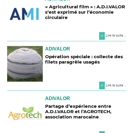
« Agricultural film » : A.D.I.VALOR
s’est exprimé sur l’économie
circulaire
>
Lire la suite ...
ADIVALOR
Opération spéciale : collecte des
filets paragrêle usagés
>
Lire la suite ...
ADIVALOR
Partage d’expérience entre
A.D.I.VALOR et l’AGROTECH,
association marocaine