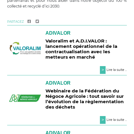
partenariat et pour nous aider dans notre objectif du 100 %
collecté et recyclé d’ici 2030.
PARTAGEZ
ADIVALOR
Valoralim et A.D.I.VALOR :
lancement opérationnel de la
contractualisation avec les
metteurs en marché
>
Lire la suite ...
ADIVALOR
Webinaire de la Fédération du
Négoce Agricole : tout savoir sur
l’évolution de la règlementation
des déchets
>
Lire la suite ...
ADIVALOR