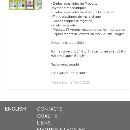
- Emballages vides de Produits
Phytopharmaceutiques
- Emballages vides de Produits Fertilisants
- Films plastiques de maraîchage,
- Gaines souples d'irrigation,
- Filets paragrêle,
- Produits Phytopharmaceutiques Non Utilisables
- Equipements de Protection Individuelle Usagée
Version d'octobre 2021
Format ouvert : L 34,4 x H 42 cm. Livré plié : L8,6 x
H21 cm. Papier 150 g/m².
Recto-verso quadri
Code article : COMTRI02
Mise à jour le 15/04/2025
ENGLISH
CONTACTS
QUALITE
LIENS
MENTIONS LÉGALES