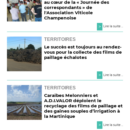
au cœur de la « Journée des
correspondants » de
l'Association Viticole
Champenoise
>
Lire la suite ...
TERRITOIRES
Le succès est toujours au rendez-
vous pour la collecte des films de
paillage échalotes
>
Lire la suite ...
TERRITOIRES
Caraïbes Melonniers et
A.D.I.VALOR déploient le
recyclage des films de paillage et
des gaines souples d’irrigation à
la Martinique
>
Lire la suite ...