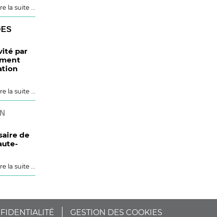
re la suite ...
DES
vité par
ement
ation
re la suite ...
EN
saire de
aute-
re la suite ...
FIDENTIALITÉ
GESTION DES COOKIES