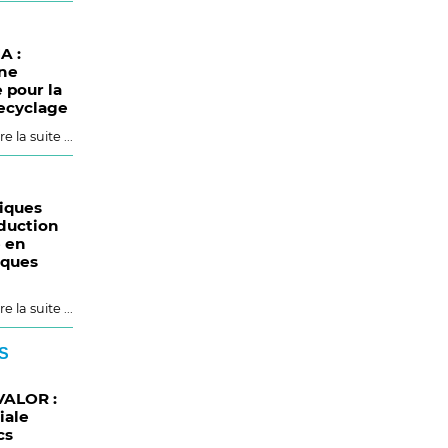
A :
ne
e pour la
recyclage
re la suite ...
iques
éduction
 en
iques
re la suite ...
S
VALOR :
iale
cs