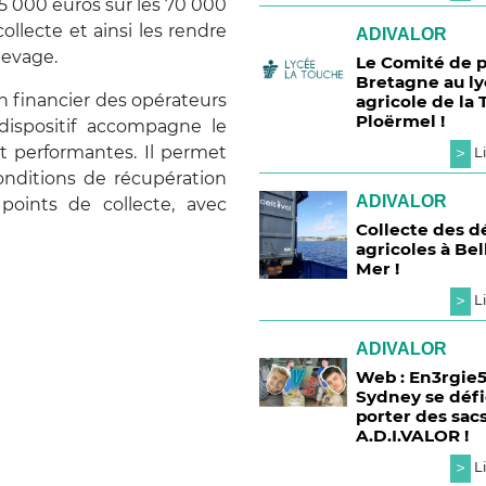
5 000 euros sur les 70 000
llecte et ainsi les rendre
ADIVALOR
élevage.
Le Comité de p
Bretagne au l
en financier des opérateurs
agricole de la 
Ploërmel !
ispositif accompagne le
t performantes. Il permet
>
Li
onditions de récupération
ADIVALOR
 points de collecte, avec
Collecte des d
agricoles à Bel
Mer !
>
Li
ADIVALOR
Web : En3rgie5
Sydney se défi
porter des sac
A.D.I.VALOR !
>
Li