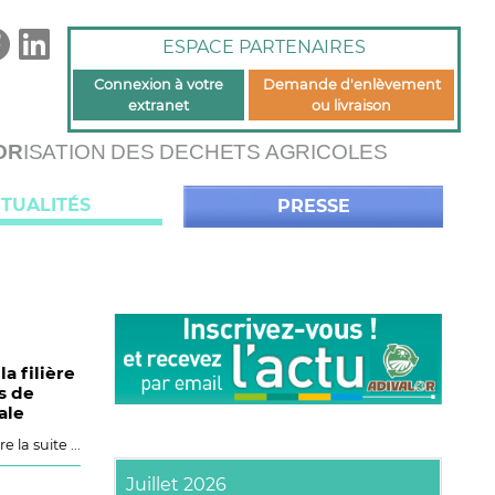
ESPACE PARTENAIRES
Connexion à votre
Demande d'enlèvement
extranet
ou livraison
OR
ISATION DES DECHETS AGRICOLES
TUALITÉS
PRESSE
a filière
s de
ale
re la suite ...
Juillet 2026