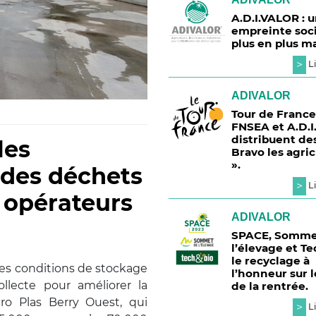
A.D.I.VALOR : 
empreinte soci
plus en plus m
>
Li
ADIVALOR
Tour de France 
FNSEA et A.D.
distribuent des
les
Bravo les agri
».
 des déchets
>
Li
s opérateurs
ADIVALOR
SPACE, Somme
l’élevage et Te
le recyclage à
 des conditions de stockage
l’honneur sur l
ollecte pour améliorer la
de la rentrée.
gro Plas Berry Ouest, qui
>
Li