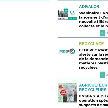
ADIVALOR
Webinaire EVN
lancement d’u
nouvelle filièr
collecte et le 
>
Li
RECYCLAGE
FEDEREC Plast
alerte sur la r
de la demande
matières plast
recyclées
>
Li
AGRICULTEUR
RECYCLEURS
FNSEA X A.D.I.
opération spéc
supports de sa