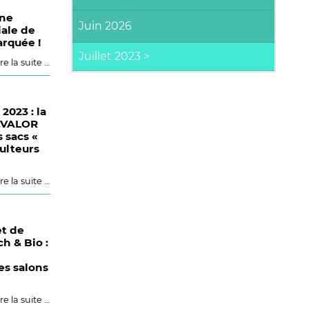
une
Juin 2026
ale de
arquée !
re la suite ...
2023 : la
I.VALOR
 sacs «
culteurs
re la suite ...
t de
ch & Bio :
es salons
re la suite ...