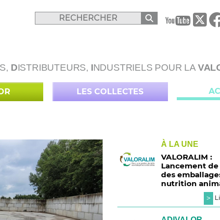
B
S,
D
ISTRIBUTEURS,
I
NDUSTRIELS POUR LA
VAL
AC
LOR
LES COLLECTES
À LA UNE
VALORALIM :
Lancement de l
des emballage
nutrition anim
>
Li
ADIVALOR