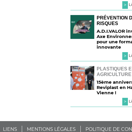
>
Li
PRÉVENTION 
RISQUES
A.D.I.VALOR in
Axe Environn
pour une form
innovante
>
Li
PLASTIQUES 
AGRICULTURE
15ème anniver
Reviplast en H
Vienne !
>
Li
LIENS
MENTIONS LÉGALES
POLITIQUE DE CON