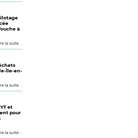
ilotage
ycée
Touche à
re la suite ...
échets
le-Île-en-
re la suite ...
YT et
ent pour
s
re la suite ...