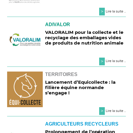
>
Lire la suite ...
ADIVALOR
VALORALIM pour la collecte et le
recyclage des emballages vides
de produits de nutrition animale
>
Lire la suite ...
TERRITOIRES
Lancement d’Equicollecte : la
filière équine normande
s’engage !
>
Lire la suite ...
AGRICULTEURS RECYCLEURS
Prolongement de l’opération