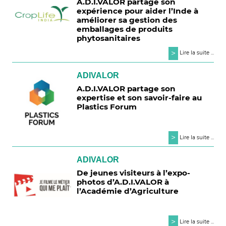
A.D.I.VALOR partage son
expérience pour aider l’Inde à
améliorer sa gestion des
emballages de produits
phytosanitaires
>
Lire la suite ...
ADIVALOR
A.D.I.VALOR partage son
expertise et son savoir-faire au
Plastics Forum
>
Lire la suite ...
ADIVALOR
De jeunes visiteurs à l’expo-
photos d’A.D.I.VALOR à
l’Académie d’Agriculture
>
Lire la suite ...