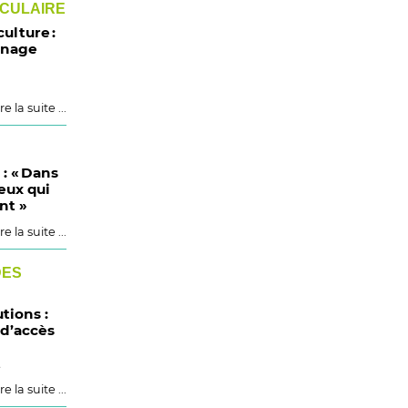
RCULAIRE
ulture :
nnage
re la suite ...
 : « Dans
eux qui
nt »
re la suite ...
DES
tions :
 d’accès
t
re la suite ...