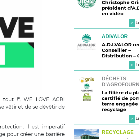
Christophe Gri
président d’A.
en vidéo
>
Li
ADIVALOR
A.D.I.VALOR re
Conseiller –
Distribution – 
>
Li
DÉCHETS
D'AGROFOURN
La filière du pl
certifié de p
t tout !", WE LOVE AGRI
terre engagée 
se vêtir et de se dévêtir de
recyclage
>
Li
ection, il est impératif
RECYCLAGE
lage pour créer une barrière