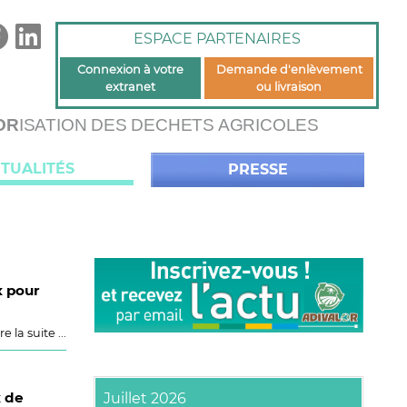
ESPACE PARTENAIRES
Connexion à votre
Demande d'enlèvement
extranet
ou livraison
OR
ISATION DES DECHETS AGRICOLES
TUALITÉS
PRESSE
x pour
re la suite ...
x de
Juillet 2026