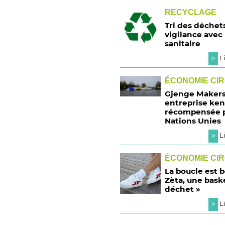
RECYCLAGE
Tri des déchets
vigilance avec 
sanitaire
>
Li
ÉCONOMIE CI
Gjenge Makers
entreprise ke
récompensée p
Nations Unies
>
Li
ÉCONOMIE CI
La boucle est b
Zèta, une bask
déchet »
>
Li