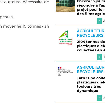
Encore 15 jour
est tout aussi nécessaire de
répondre à l’ap
projet pour le 
des films agric
 gestes !
>
Li
en moyenne 10 tonnes / an
AGRICULTEUR
RECYCLEURS
2104 tonnes d
plastiques d’é
collectées en 
>
Li
AGRICULTEUR
RECYCLEURS
Tarn : une coll
plastiques d’é
toujours très
dynamique
>
Li