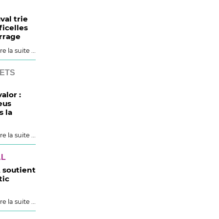
val trie
ficelles
urrage
re la suite ...
ETS
alor :
eus
s la
re la suite ...
AL
soutient
tic
re la suite ...