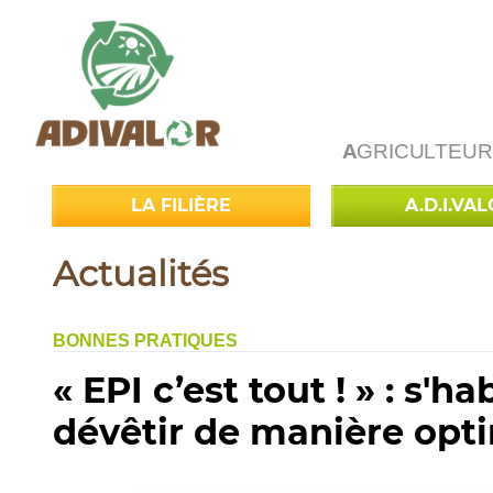
A
GRICULTEUR
LA FILIÈRE
A.D.I.VA
Actualités
BONNES PRATIQUES
« EPI c’est tout ! » : s'ha
dévêtir de manière opt