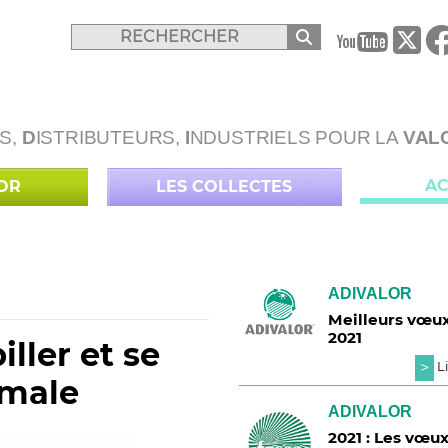
B
S,
D
ISTRIBUTEURS,
I
NDUSTRIELS POUR LA
VAL
AC
LOR
LES COLLECTES
ADIVALOR
Meilleurs vœu
2021
biller et se
>
Li
imale
ADIVALOR
2021 : Les vœu