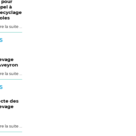
s pour
pel à
recyclage
oles
re la suite ...
S
e
levage
Aveyron
re la suite ...
S
ecte des
levage
re la suite ...