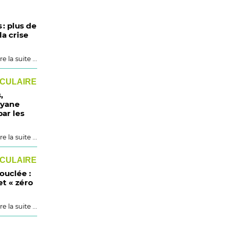
 : plus de
la crise
re la suite ...
RCULAIRE
,
nyane
ar les
re la suite ...
RCULAIRE
ouclée :
et « zéro
re la suite ...