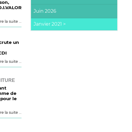
son,
D.I.VALOR
Juin 2026
re la suite ...
crute un
CDI
re la suite ...
ITURE
ant
omme de
pour le
re la suite ...