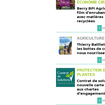
ÉCONOMIE CI
Berry BPI Agric
film d’enruba
avec matières
recyclées
>
Li
AGRICULTURE
Thierry Bailliet
les bottes de c
nous nourrisse
>
Li
PROTECTION 
PLANTES
Contrat de solu
nouvelle carte
aux chartes
d’engagemen
>
Li