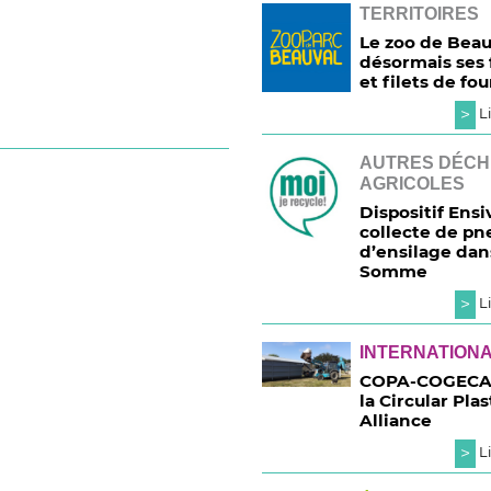
TERRITOIRES
Le zoo de Beau
désormais ses 
et filets de fo
>
Li
AUTRES DÉCH
AGRICOLES
Dispositif Ensiv
collecte de pn
d’ensilage dan
Somme
>
Li
INTERNATION
COPA-COGECA 
la Circular Plas
Alliance
>
Li