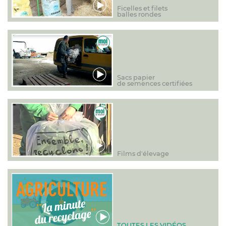
Ficelles et filets
balles rondes
Sacs papier
de semences certifiées
Films d'élevage
TOUTES LES VIDÉOS...