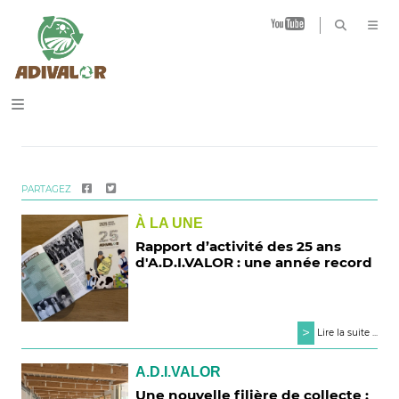
B
PARTAGEZ
À LA UNE
Rapport d’activité des 25 ans
d'A.D.I.VALOR : une année record
>
Lire la suite ...
A.D.I.VALOR
Une nouvelle filière de collecte :