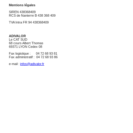
Mentions légales
SIREN 438368409
RCS de Nanterre B 438 368 409
TVA Intra FR 94 438368409
ADIVALOR
Le CAT SUD
68 cours Albert Thomas
69371 LYON Cedex 08
Fax logistique : 04 72 68 93 81
Fax administratif : 04 72 68 93 86
e-mail :
infos@adivalor.fr