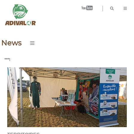
B
News
***1