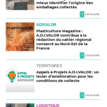
mieux identifier l'origine des
emballages collectés
>
Lire la suite ...
ADIVALOR
Plasticulture Magazine :
A.D.I.VALOR contribue à la
rédaction du cahier régional
consacré au Nord-Est de la
France
>
Lire la suite ...
TERRITOIRES
Appels à Projets A.D.I.VALOR : un
levier d’amélioration pour les
conditions de collecte
>
Lire la suite ...
LOGISTIQUE