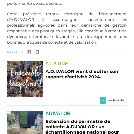
performante de ces déchets.
Cette présence terrain témoigne de l'engagement
d'A.D.I.VALOR à accompagner concrètement les
professionnels agricoles dans leur démarche de gestion
responsable des plastiques usagés. Elle contribue à créer une
dynamique territoriale favorable au développement des
bonnes pratiques de collecte et de valorisation.
PARTAGEZ
À LA UNE
A.D.I.VALOR vient d’éditer son
rapport d’activité 2024.
>
Lire la suite ...
ADIVALOR
Extension du périmètre de
collecte A.D.I.VALOR : un
échantillonnage national pour