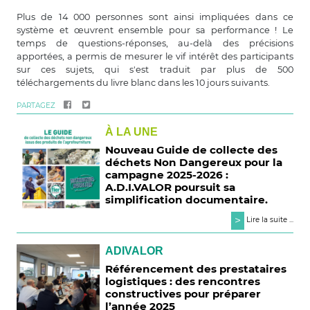
Plus de 14 000 personnes sont ainsi impliquées dans ce
système et œuvrent ensemble pour sa performance ! Le
temps de questions-réponses, au-delà des précisions
apportées, a permis de mesurer le vif intérêt des participants
sur ces sujets, qui s'est traduit par plus de 500
téléchargements du livre blanc dans les 10 jours suivants.
PARTAGEZ
À LA UNE
Nouveau Guide de collecte des
déchets Non Dangereux pour la
campagne 2025-2026 :
A.D.I.VALOR poursuit sa
simplification documentaire.
>
Lire la suite ...
ADIVALOR
Référencement des prestataires
logistiques : des rencontres
constructives pour préparer
l’année 2025