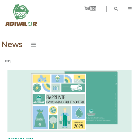
B
News
***1