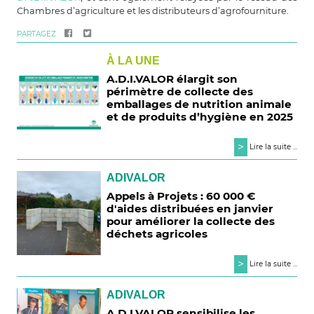
Chambres d’agriculture et les distributeurs d’agrofourniture.
PARTAGEZ
À LA UNE
A.D.I.VALOR élargit son
périmètre de collecte des
emballages de nutrition animale
et de produits d’hygiène en 2025
>
Lire la suite ...
ADIVALOR
Appels à Projets : 60 000 €
d'aides distribuées en janvier
pour améliorer la collecte des
déchets agricoles
>
Lire la suite ...
ADIVALOR
A.D.I.VALOR sensibilise les