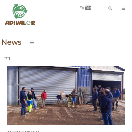
B
News
***1