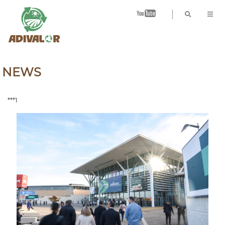
B
NEWS
***1