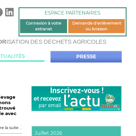
ESPACE PARTENAIRES
Connexion à votre
Demande d'enlèvement
extranet
ou livraison
OR
ISATION DES DECHETS AGRICOLES
TUALITÉS
PRESSE
levage
chons
 trouvé
ie avec
re la suite ...
Juillet 2026