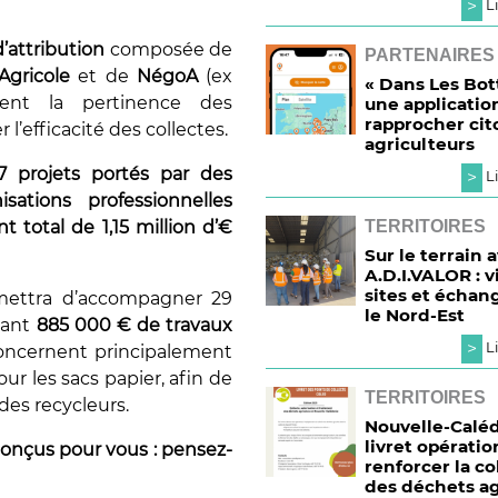
>
Li
’attribution
composée de
PARTENAIRES
Agricole
et de
NégoA
(ex
« Dans Les Bott
uent la pertinence des
une applicatio
rapprocher cit
l’efficacité des collectes.
agriculteurs
7 projets
portés par des
>
Li
isations professionnelles
 total de 1,15 million d’€
TERRITOIRES
Sur le terrain 
A.D.I.VALOR : v
sites et échan
rmettra d’accompagner 29
le Nord-Est
tant
885 000 € de travaux
>
Li
 concernent principalement
r les sacs papier, afin de
TERRITOIRES
des recycleurs.
Nouvelle-Caléd
livret opérati
 conçus pour vous : pensez-
renforcer la co
des déchets ag