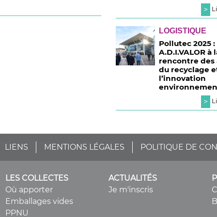
>
Li
LOGISTIQUE
Pollutec 2025 :
A.D.I.VALOR à l
rencontre des 
du recyclage e
l’innovation
environnemen
>
Li
LIENS
MENTIONS LÉGALES
POLITIQUE DE CON
LES COLLECTES
ACTUALITÉS
Où apporter
Je m'inscris
Emballages vides
B
PPNU