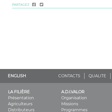
PARTAGEZ
ENGLISH
CONTACTS
QUALITE
LA FILIÈRE
A.D.I.VALOR
Présentation
Organisation
Agriculteurs
Missions
Distributeurs
Programmes