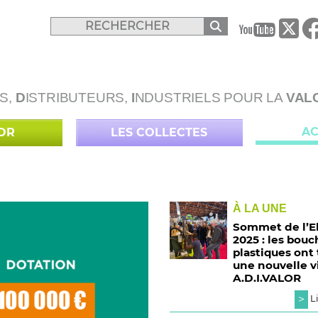
B
S,
D
ISTRIBUTEURS,
I
NDUSTRIELS POUR LA
VAL
AC
LOR
LES COLLECTES
À LA UNE
Sommet de l’E
2025 : les bou
plastiques ont
une nouvelle v
A.D.I.VALOR
>
Li