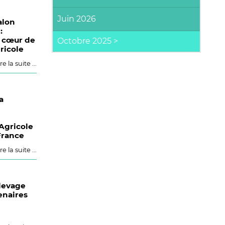
Juin 2026
alon
:
u cœur de
ricole
re la suite ...
a
 Agricole
France
re la suite ...
levage
enaires