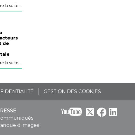
re la suite ...
a
acteurs
t de
tale
re la suite ...
FIDENTIALITÉ
GESTION DES COOKIES
B
PRESSE
Communiqués
anque d'images