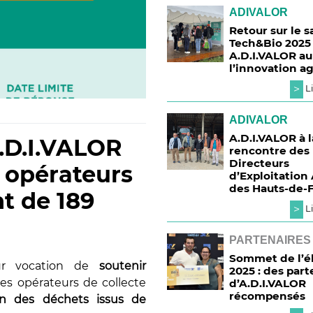
ADIVALOR
Retour sur le s
Tech&Bio 2025 
A.D.I.VALOR a
l’innovation ag
>
Li
ADIVALOR
A.D.I.VALOR à l
A.D.I.VALOR
rencontre des
Directeurs
9 opérateurs
d’Exploitation
des Hauts-de-
nt de 189
>
Li
PARTENAIRES
Sommet de l’é
our vocation de
soutenir
2025 : des part
les opérateurs de collecte
d’A.D.I.VALOR
récompensés
ion des déchets issus de