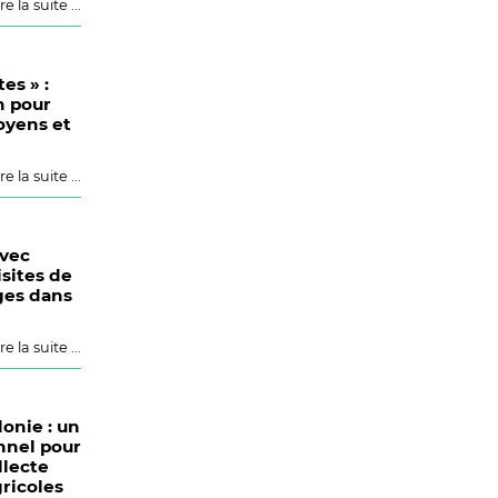
re la suite ...
es » :
n pour
oyens et
re la suite ...
avec
isites de
ges dans
re la suite ...
onie : un
onnel pour
llecte
ricoles