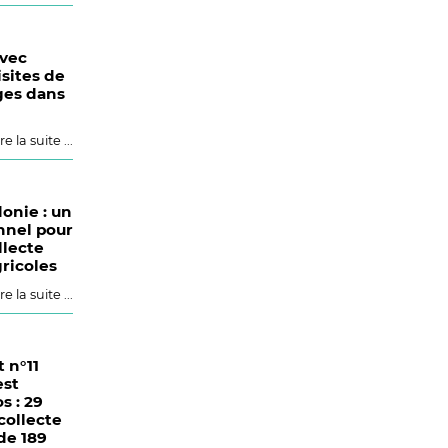
avec
isites de
ges dans
re la suite ...
onie : un
onnel pour
llecte
ricoles
re la suite ...
t n°11
est
s : 29
collecte
de 189