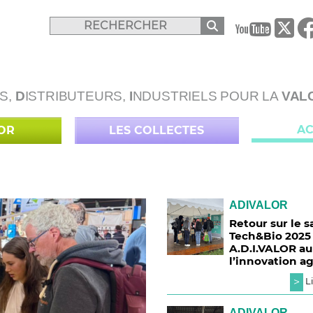
B
S,
D
ISTRIBUTEURS,
I
NDUSTRIELS POUR LA
VAL
AC
LOR
LES COLLECTES
ADIVALOR
Retour sur le s
Tech&Bio 2025 
A.D.I.VALOR a
l’innovation ag
>
Li
ADIVALOR