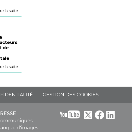
re la suite ...
a
acteurs
t de
tale
re la suite ...
FIDENTIALITÉ
GESTION DES COOKIES
B
PRESSE
Communiqués
anque d'images