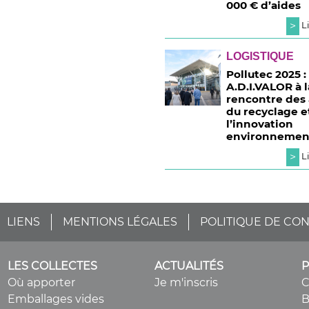
000 € d’aides
>
Li
LOGISTIQUE
Pollutec 2025 :
A.D.I.VALOR à l
rencontre des 
du recyclage e
l’innovation
environnemen
>
Li
LIENS
MENTIONS LÉGALES
POLITIQUE DE CON
LES COLLECTES
ACTUALITÉS
Où apporter
Je m'inscris
Emballages vides
B