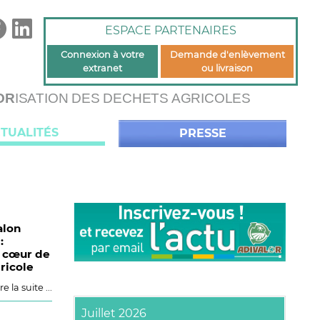
ESPACE PARTENAIRES
Connexion à votre
Demande d'enlèvement
extranet
ou livraison
OR
ISATION DES DECHETS AGRICOLES
TUALITÉS
PRESSE
alon
:
u cœur de
ricole
re la suite ...
Juillet 2026