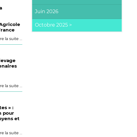
a
Juin 2026
 Agricole
France
re la suite ...
levage
enaires
re la suite ...
es » :
n pour
oyens et
re la suite ...