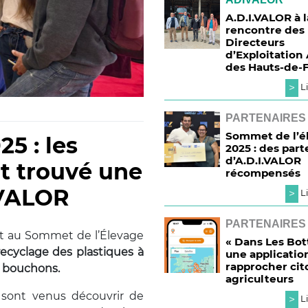
A.D.I.VALOR à l
rencontre des
Directeurs
d’Exploitation
des Hauts-de-
>
Li
PARTENAIRES
Sommet de l’é
5 : les
2025 : des part
d’A.D.I.VALOR
t trouvé une
récompensés
.VALOR
>
Li
PARTENAIRES
ent au Sommet de l’Élevage
« Dans Les Bott
 recyclage des plastiques à
une applicatio
rapprocher cit
de bouchons.
agriculteurs
sont venus découvrir de
>
Li