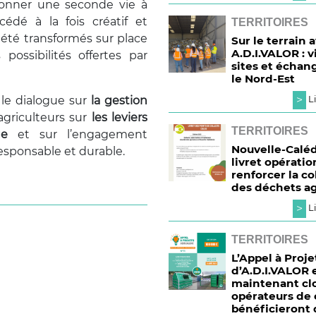
donner une seconde vie à
édé à la fois créatif et
TERRITOIRES
 été transformés sur place
Sur le terrain 
A.D.I.VALOR : v
s possibilités offertes par
sites et échan
le Nord-Est
>
 le dialogue sur
la gestion
Li
agriculteurs sur
les leviers
TERRITOIRES
ge
et sur l’engagement
Nouvelle-Caléd
responsable et durable.
livret opérati
renforcer la co
des déchets ag
>
Li
TERRITOIRES
L’Appel à Proje
d’A.D.I.VALOR 
maintenant clo
opérateurs de 
bénéficieront 