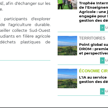
Trophée Intern
E, afin d'échanger sur les
de l'Enseigne
e.
Agricole : une
engagée pour 
participants d'explorer
gestion des d
 l'agriculture durable.
>
Li
eiller collecte Sud-Ouest
udiants en filière agricole
TERRITOIRES
échets plastiques de
Point global su
DROM : premie
et perspective
>
Li
ÉCONOMIE CI
L'IA au service
gestion des d
>
Li