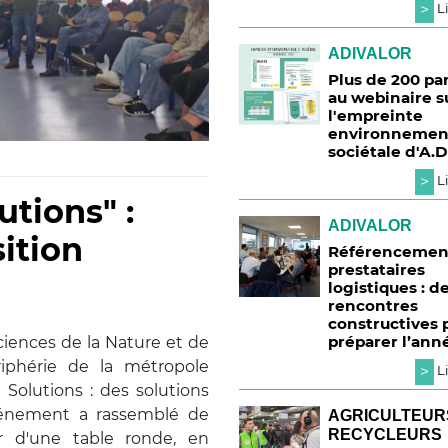
>
Li
ADIVALOR
Plus de 200 pa
au webinaire s
l'empreinte
environnement
sociétale d'A.
>
Li
utions" :
ADIVALOR
sition
Référencemen
prestataires
logistiques : d
rencontres
constructives 
préparer l’ann
Sciences de la Nature et de
riphérie de la métropole
>
Li
e Solutions : des solutions
'événement a rassemblé de
AGRICULTEURS
RECYCLEURS
r d'une table ronde, en