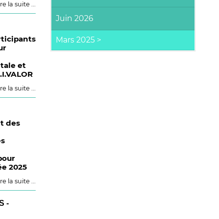
re la suite ...
Juin 2026
rticipants
ur
ale et
D.I.VALOR
re la suite ...
t des
es
pour
ée 2025
re la suite ...
 -