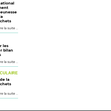
ational
ment
 jeunesse
la
échets
re la suite ...
r les
r bilan
s
re la suite ...
RCULAIRE
 de la
échets
re la suite ...