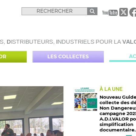
B
S,
D
ISTRIBUTEURS,
I
NDUSTRIELS POUR LA
VAL
AC
LOR
LES COLLECTES
À LA UNE
Nouveau Guide
collecte des d
Non Dangereux
campagne 2025
A.D.I.VALOR po
simplification
documentaire.