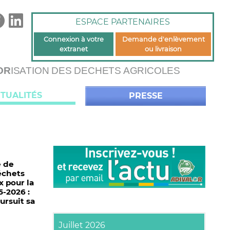
ESPACE PARTENAIRES
Connexion à votre
Demande d'enlèvement
extranet
ou livraison
OR
ISATION DES DECHETS AGRICOLES
TUALITÉS
PRESSE
 de
échets
 pour la
-2026 :
ursuit sa
Juillet 2026