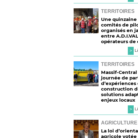
TERRITOIRES
Une quinzaine
comités de pil
organisés en j
entre A.D.I.VA
opérateurs de 
>
Li
TERRITOIRES
Massif-Central 
journée de pa
d’expériences 
construction 
solutions adap
enjeux locaux
>
Li
AGRICULTURE
La loi d’orient
agricole votée 