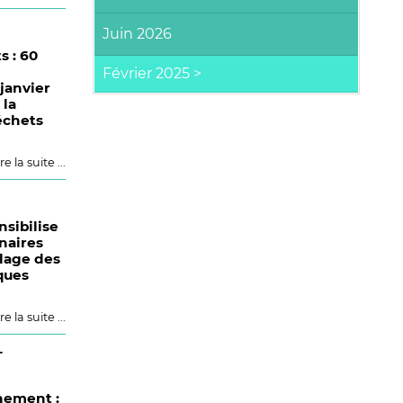
Juin 2026
s : 60
 janvier
 la
échets
re la suite ...
nsibilise
naires
lage des
ques
re la suite ...
T
nement :