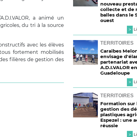
nouveau presta
collecte et de
balles dans le 
’A.D.I.VALOR, a animé un
ouest
gricoles, du tri à la source
>
Li
TERRITOIRES
onstructifs avec les élèves
Caraïbes Melo
, tous fortement mobilisés
envisage d'éla
es filières de gestion des
partenariat av
A.D.I.VALOR e
Guadeloupe
>
Li
TERRITOIRES
Formation sur 
gestion des d
plastiques agri
Espezel : une a
réussie
>
Li