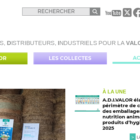
B
S,
D
ISTRIBUTEURS,
I
NDUSTRIELS POUR LA
VAL
AC
LOR
LES COLLECTES
À LA UNE
A.D.I.VALOR él
périmètre de c
des emballage
nutrition anim
produits d’hyg
2025
>
Li