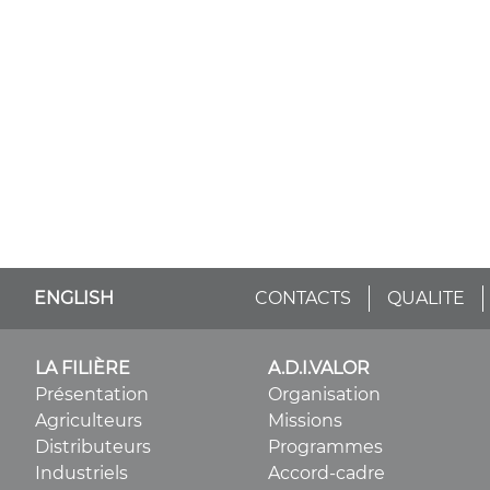
ENGLISH
CONTACTS
QUALITE
LA FILIÈRE
A.D.I.VALOR
Présentation
Organisation
Agriculteurs
Missions
Distributeurs
Programmes
Industriels
Accord-cadre