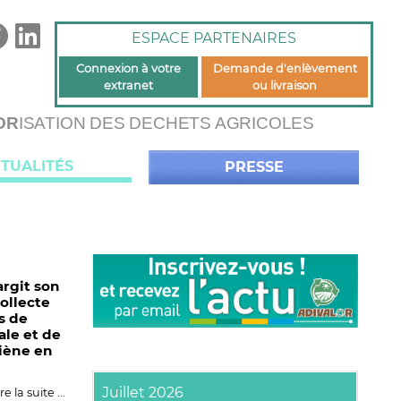
ESPACE PARTENAIRES
Connexion à votre
Demande d'enlèvement
extranet
ou livraison
OR
ISATION DES DECHETS AGRICOLES
TUALITÉS
PRESSE
argit son
ollecte
s de
ale et de
iène en
Juillet 2026
re la suite ...