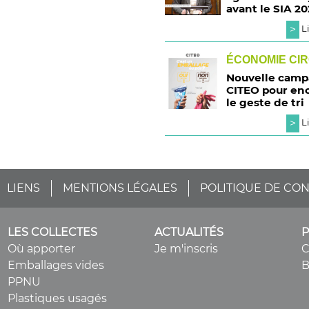
avant le SIA 20
>
Li
ÉCONOMIE CI
Nouvelle cam
CITEO pour en
le geste de tri
>
Li
LIENS
MENTIONS LÉGALES
POLITIQUE DE CON
LES COLLECTES
ACTUALITÉS
Où apporter
Je m'inscris
Emballages vides
B
PPNU
Plastiques usagés