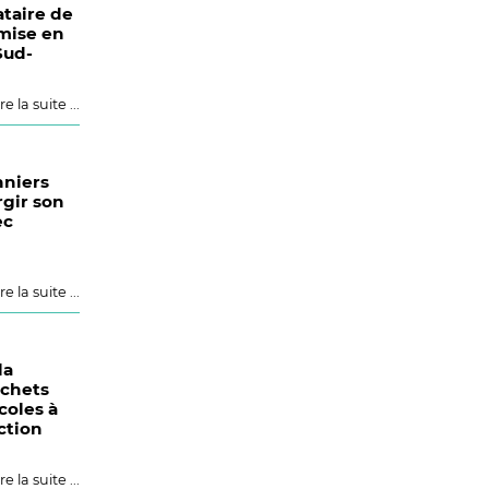
taire de
 mise en
Sud-
re la suite ...
nniers
rgir son
ec
n
re la suite ...
la
échets
coles à
ction
re la suite ...