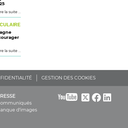
25
re la suite ...
RCULAIRE
pagne
courager
re la suite ...
FIDENTIALITÉ
GESTION DES COOKIES
B
PRESSE
Communiqués
anque d'images