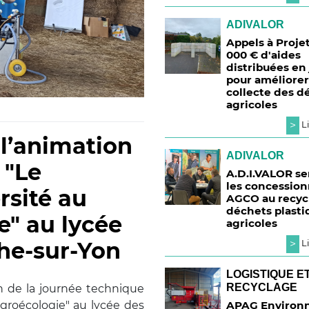
ADIVALOR
Appels à Projet
000 € d'aides
distribuées en
pour améliorer
collecte des d
agricoles
>
Li
 l’animation
ADIVALOR
 "Le
A.D.I.VALOR se
les concession
rsité au
AGCO au recyc
déchets plasti
e" au lycée
agricoles
che-sur-Yon
>
Li
LOGISTIQUE E
RECYCLAGE
ion de la journée technique
agroécologie" au lycée des
APAG Environ