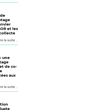
 de
otage
anvier
LOR et les
collecte
re la suite ...
: une
rtage
et de co-
de
tées aux
re la suite ...
ation
juste